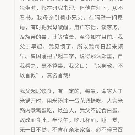
独坐时，都在研究书理。但他在灯下，从不
看书。我母亲引着小兄弟，在隔壁一间屋
睡，有时把我母喊醒，用广东话，谈家务，
及族亲的事。此等情景，至今如在目前。我
父亲早起，我见惯了，所以我每日起来颇
早。曾国藩把早起二字，说得那么郑重，自
我看之，毫不算事，我父曰：“以身教，不
以言教”，真名言哉!
我父起居饮食，有一定的，每晨，命家人于
米锅开时，用米汤冲一蛋花调糖吃。人言米
锅内煮鸡蛋吃，最益人，我父不能食白蛋，
故改而食此。半少午，吃几杯酒，睡一觉，
无一日不然，不肯在亲友家宿，必不得已留