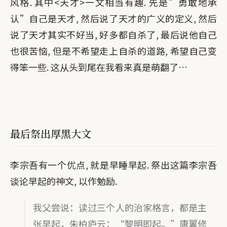
风格. 其中<天才>一文相当有趣. 先是”勇敢地承
认”自己是天才, 然后说了天才的广义的定义, 然后
说了天才其实不好当, 好多都自杀了, 最后说他自己
也很苦恼, 但是不希望走上自杀的道路, 希望自己变
得笨一些. 这从头到尾在我看来真是萌翻了…
最后祭出厚黑大文
李宗吾有一个优点, 就是早睡早起. 祭出这篇李宗吾
谈论早起的神文, 以作勉励.
我父尝说：读过三个人的治家格言，都是主
张早起，朱柏庐云：“黎明即起。”唐翼修