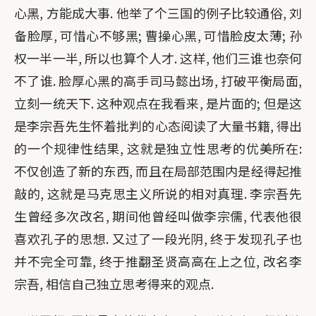
心黑, 方能成大事. 他举了个三国的例子比较通俗, 刘
备脸厚, 可惜心不够黑; 曹操心黑, 可惜脸皮太薄; 孙
权一半一半, 所以也算个人才. 这样, 他们三谁也奈何
不了谁. 脸厚心黑的高手司马懿出场, 打破平衡局面,
立刻一统天下. 这种观点在我看来, 是片面的; 但是这
是李宗吾先生怀着批判的心态阅读了大量书籍, 得出
的一个规律性结果, 这就是独立性思考的优美所在:
不仅创造了新的东西, 而且在局部范围内是经得起推
敲的, 这就是马克思主义所说的相对真理. 李宗吾先
生曾经多次改名, 期间他曾经叫做李宗儒, 代表他很
喜欢孔子的思想. 又过了一段光阴, 终于发现孔子也
并不完全可靠, 终于推翻圣贤高高在上之位, 改名李
宗吾, 相信自己独立思考得来的观点.