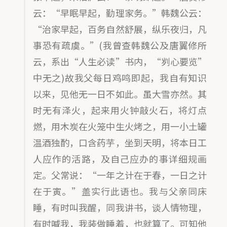
云：“早眠早起，勤理家务。”韩魏公云：
“治家早起，百务自然舒展，纵乐夜归，凡
事恐有疏虞。”(我曾查韩魏公及唐翼修所
云，系出“人生必读”书内，“刿心要览”
中无之)故我父每日鸡鸣即起，我自有知识
以来，见他无一日不如此。虽大雪亦然。其
时无有泽火，起来用火钟敲火石，将灯点
燃，用木炭在火笼中生火烤之，用一小土罐
温酒独酌，口含药芋，坐到天明，将本日工
人应作的活路，及自己应办的事详细规画
定。父常说：“一年之计在于春，一日之计
在于寅。”盖实行此语也。我与父亲同床
睡，有时叫我醒，同我讲书，谈人情物理，
有时喊我，我装做睡着，也就算了。可知他