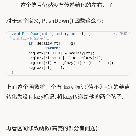
这个信号仍然没有传递给他的左右儿子
对于这个定义, PushDown() 函数这么写:
void
PushDown
(
int
 l, 
int
 r, 
int
 rt
)
{
// 把本
节点的lazy下放到子节点
if
(
seglazy
[
rt
]
 == -1
)
return
;
        seglazy
[
rt 
<<
 1
]
 = seglazy
[
rt
]
;
        seglazy
[
rt 
<<
 1 | 1
]
 = seglazy
[
rt
]
;
        segtree
[
rt
]
 = seglazy
[
rt
]
 * 
(
r - l + 1
)
;
        seglazy
[
rt
]
 = -1;
}
上面这个函数将一个有 lazy 标记(值不为-1) 的结点
转化为没有lazy标记, 将lazy传递给他的两个孩子.
再看区间修改函数(高亮的部分有问题):