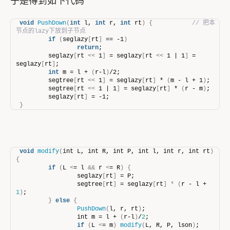
于是得到如下代码
void
PushDown
(
int
 l, 
int
 r, 
int
 rt
)
{
// 把本
节点的lazy下放到子节点
if
(
seglazy
[
rt
]
 == -1
)
return
;
        seglazy
[
rt 
<<
 1
]
 = seglazy
[
rt 
<<
 1 | 1
]
 = 
seglazy
[
rt
]
;
int
 m = l + 
(
r-l
)
/2;
        segtree
[
rt 
<<
 1
]
 = seglazy
[
rt
]
 * 
(
m - l + 1
)
;
        segtree
[
rt 
<<
 1 | 1
]
 = seglazy
[
rt
]
 * 
(
r - m
)
;
        seglazy
[
rt
]
 = -1;
}
void
modify
(
int L, int R, int P, int l, int r, int rt
)
{
if
(
L 
<
= l 
&&
 r 
<
= R
)
{
                seglazy
[
rt
]
 = P;
                segtree
[
rt
]
 = seglazy
[
rt
]
*
(
r - l + 
1
)
;
}
else
{
PushDown
(
l, r, rt
)
;
                int m = l + 
(
r-l
)
/
2
;
if
(
L 
<
= m
)
modify
(
L, R, P, lson
)
;