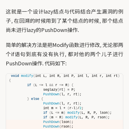
这就是一个设计lazy结点与代码结合产生漏洞的例
子, 在回溯的时候用到了某个结点的时候, 那个结点
尚未进行lazy的PushDown操作.
简单的解决方法是把Modify函数进行修改, 无论那两
个if语句到底有没有执行, 都对他的两个儿子进行
PushDown操作. 代码如下:
void
modify
(
int L, int R, int P, int l, int r, int rt
)
{
if
(
L 
<
= l 
&&
 r 
<
= R
)
{
                seglazy
[
rt
]
 = P;
PushDown
(
l, r, rt
)
;
}
else
{
PushDown
(
l, r, rt
)
;
                int m = l + 
(
r-l
)
/
2
;
if
(
L 
<
= m
)
modify
(
L, R, P, lson
)
;
if
(
m 
<
 R
)
modify
(
L, R, P, rson
)
;
PushDown
(
lson
)
;
PushDown
(
rson
)
;