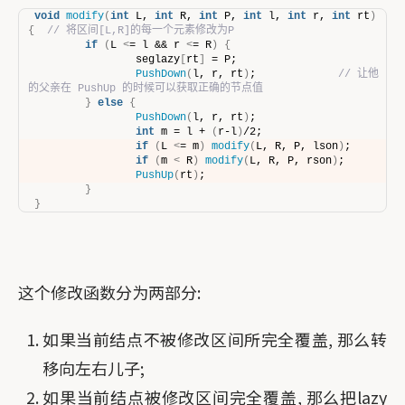
void
modify
(
int
 L, 
int
 R, 
int
 P, 
int
 l, 
int
 r, 
int
 rt
)
{
// 将区间[L,R]的每一个元素修改为P
if
(
L 
<
= l && r 
<
= R
)
{
                seglazy
[
rt
]
 = P;
PushDown
(
l, r, rt
)
;             
// 让他
的父亲在 PushUp 的时候可以获取正确的节点值
}
else
{
PushDown
(
l, r, rt
)
;
int
 m = l + 
(
r-l
)
/2;
if
(
L 
<
= m
)
modify
(
L, R, P, lson
)
;
if
(
m 
<
 R
)
modify
(
L, R, P, rson
)
;
PushUp
(
rt
)
;
}
}
这个修改函数分为两部分:
如果当前结点不被修改区间所完全覆盖, 那么转
移向左右儿子;
如果当前结点被修改区间完全覆盖, 那么把lazy