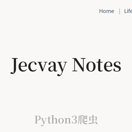
Home
|
Lif
Jecvay Notes
Python3爬虫